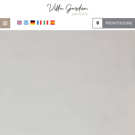
≡
PRENOTAZIONE
Home
Posizione
Alloggio
Servizi
Galleria